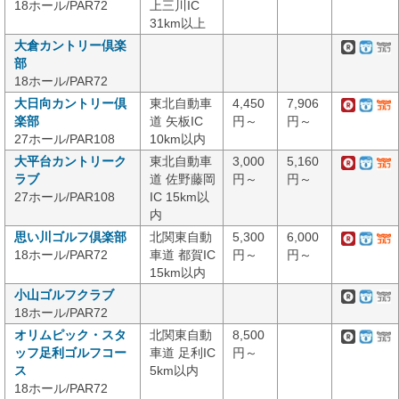
18ホール/PAR72
上三川IC
31km以上
大倉カントリー倶楽
部
18ホール/PAR72
大日向カントリー倶
東北自動車
4,450
7,906
楽部
道 矢板IC
円～
円～
27ホール/PAR108
10km以内
大平台カントリーク
東北自動車
3,000
5,160
ラブ
道 佐野藤岡
円～
円～
27ホール/PAR108
IC 15km以
内
思い川ゴルフ倶楽部
北関東自動
5,300
6,000
18ホール/PAR72
車道 都賀IC
円～
円～
15km以内
小山ゴルフクラブ
18ホール/PAR72
オリムピック・スタ
北関東自動
8,500
ッフ足利ゴルフコー
車道 足利IC
円～
ス
5km以内
18ホール/PAR72