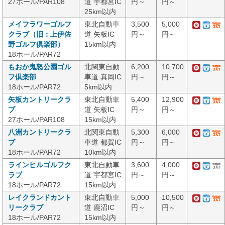
27ホール/PAR108
道 宇都宮IC
円～
円～
25km以内
メイフラワーゴルフ
東北自動車
3,500
5,000
クラブ（旧：上伊佐
道 矢板IC
円～
円～
野ゴルフ倶楽部）
15km以内
18ホール/PAR72
もおか鬼怒公園ゴル
北関東自動
6,200
10,700
フ倶楽部
車道 真岡IC
円～
円～
18ホール/PAR72
5km以内
矢板カントリークラ
東北自動車
5,400
12,900
ブ
道 矢板IC
円～
円～
27ホール/PAR108
15km以内
八洲カントリークラ
北関東自動
5,300
6,000
ブ
車道 都賀IC
円～
円～
18ホール/PAR72
10km以内
ラインヒルゴルフク
東北自動車
3,600
4,000
ラブ
道 宇都宮IC
円～
円～
18ホール/PAR72
15km以内
レイクランドカント
東北自動車
5,000
10,500
リークラブ
道 鹿沼IC
円～
円～
18ホール/PAR72
15km以内