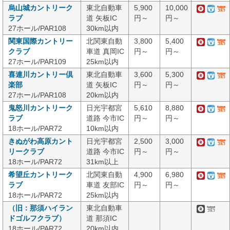
烏山城カントリーク
東北自動車
5,900
10,000
ラブ
道 矢板IC
円～
円～
27ホール/PAR108
30km以内
関東国際カントリー
北関東自動
3,800
5,400
クラブ
車道 真岡IC
円～
円～
27ホール/PAR109
25km以内
喜連川カントリー倶
東北自動車
3,600
5,300
楽部
道 矢板IC
円～
円～
27ホール/PAR108
20km以内
鬼怒川カントリーク
日光宇都宮
5,610
8,880
ラブ
道路 今市IC
円～
円～
18ホール/PAR72
10km以内
きぬがわ高原カント
日光宇都宮
2,500
3,000
リークラブ
道路 今市IC
円～
円～
18ホール/PAR72
31km以上
希望丘カントリーク
北関東自動
4,900
6,980
ラブ
車道 友部IC
円～
円～
18ホール/PAR72
25km以内
（旧：那須ハイラン
東北自動車
ドゴルフクラブ）
道 那須IC
18ホール/PAR72
20km以内