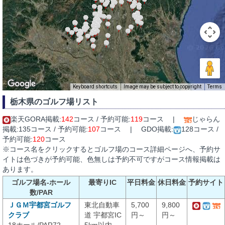
Keyboard shortcuts
Image may be subject to copyright
Terms
栃木県のゴルフ場リスト
楽天GORA掲載:
142
コース / 予約可能:
119
コース |
じゃらん
掲載:135コース / 予約可能:
107
コース | GDO掲載:
128コース /
予約可能:
120
コース
※コース名をクリックするとゴルフ場のコース詳細ページへ、予約サ
イトは色づきが予約可能、色無しは予約不可ですがコース情報掲載は
あります。
ゴルフ場名-ホール
最寄りIC
平日料金
休日料金
予約サイト
数/PAR
ＪＧＭ宇都宮ゴルフ
東北自動車
5,700
9,800
クラブ
道 宇都宮IC
円～
円～