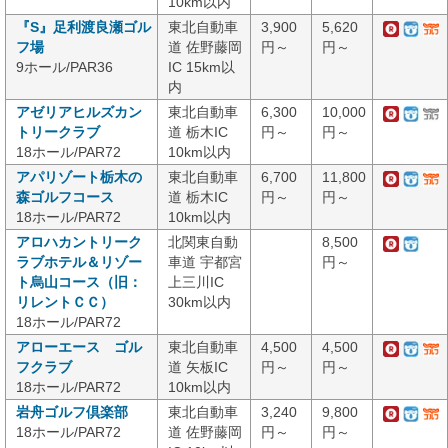
10km以内
『S』足利渡良瀬ゴル
東北自動車
3,900
5,620
フ場
道 佐野藤岡
円～
円～
9ホール/PAR36
IC 15km以
内
アゼリアヒルズカン
東北自動車
6,300
10,000
トリークラブ
道 栃木IC
円～
円～
18ホール/PAR72
10km以内
アパリゾート栃木の
東北自動車
6,700
11,800
森ゴルフコース
道 栃木IC
円～
円～
18ホール/PAR72
10km以内
アロハカントリーク
北関東自動
8,500
ラブホテル＆リゾー
車道 宇都宮
円～
ト烏山コース（旧：
上三川IC
リレントＣＣ）
30km以内
18ホール/PAR72
アローエース ゴル
東北自動車
4,500
4,500
フクラブ
道 矢板IC
円～
円～
18ホール/PAR72
10km以内
岩舟ゴルフ倶楽部
東北自動車
3,240
9,800
18ホール/PAR72
道 佐野藤岡
円～
円～