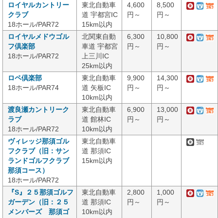
ロイヤルカントリー
東北自動車
4,600
8,500
クラブ
道 宇都宮IC
円～
円～
18ホール/PAR72
15km以内
ロイヤルメドウゴル
北関東自動
6,300
10,800
フ倶楽部
車道 宇都宮
円～
円～
18ホール/PAR72
上三川IC
25km以内
ロペ倶楽部
東北自動車
9,900
14,300
18ホール/PAR74
道 矢板IC
円～
円～
10km以内
渡良瀬カントリーク
東北自動車
6,900
13,000
ラブ
道 館林IC
円～
円～
18ホール/PAR72
10km以内
ヴィレッジ那須ゴル
東北自動車
フクラブ（旧：サン
道 那須IC
ランドゴルフクラブ
15km以内
那須コース）
18ホール/PAR72
『S』２５那須ゴルフ
東北自動車
2,800
1,000
ガーデン（旧：２５
道 那須IC
円～
円～
メンバーズ 那須ゴ
10km以内