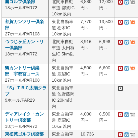
鷹ゴルフ倶楽部
北関東自動
6,880
12,000
18ホール/PAR72
車道 都賀IC
円～
円～
10km以内
都賀カンツリー倶楽
東北自動車
7,770
13,500
部
道 栃木IC
円～
円～
27ホール/PAR108
10km以内
つつじヶ丘カントリ
北関東自動
8,916
6,996
ー倶楽部
車道 太田桐
円～
円～
18ホール/PAR72
生IC 5km以
内
鶴カントリー倶楽
東北自動車
4,500
6,600
部 宇都宮コース
道 鹿沼IC
円～
円～
27ホール/PAR108
10km以内
『S』ＴＢＣ太陽クラ
東北自動車
ブ
道 佐野藤岡
9ホール/PAR29
IC 20km以
内
ディアレイク・カン
東北自動車
4,000
6,500
トリー倶楽部
道 鹿沼IC
円～
円～
18ホール/PAR72
10km以内
東松苑ゴルフ倶楽部
東北自動車
10,736