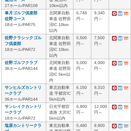
27ホール/PAR108
10km以内
皐月ゴルフ倶楽部
北関東自動
6,748
9,340
佐野コース
車道 佐野田
円～
円～
18ホール/PAR75
沼IC 10km
以内
佐野クラシックゴル
北関東自動
5,500
7,500
フ倶楽部
車道 佐野田
円～
円～
18ホール/PAR72
沼IC 10km
以内
佐野ゴルフクラブ
北関東自動
5,000
4,000
36ホール/PAR144
車道 佐野田
円～
円～
沼IC 5km以
内
サンヒルズカントリ
東北自動車
6,150
8,310
ークラブ
道 宇都宮IC
円～
円～
36ホール/PAR144
5km以内
サンレイクカントリ
日光宇都宮
6,800
12,000
ークラブ
道路 大沢IC
円～
円～
18ホール/PAR72
5km以内
塩原カントリークラ
東北自動車
5,480
8,800