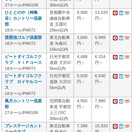
27ホール/PAR108
30km以内
ひととのや（神鳥
首都圏中央
8,900
13,220
谷）カントリー倶楽
連絡自動車
円～
円～
部
道 五霞IC
18ホール/PAR72
20km以内
琵琶池ゴルフ倶楽部
東北自動車
3,840
5,999
18ホール/PAR72
道 矢板IC
円～
円～
15km以内
ピートダイゴルフク
日光宇都宮
4,488
6,324
ラブ ＶＩＰコース
道路 大沢IC
円～
円～
18ホール/PAR72
5km以内
ピートダイゴルフク
日光宇都宮
5,028
6,540
ラブ ロイヤルコー
道路 大沢IC
円～
円～
ス
5km以内
18ホール/PAR72
風月カントリー倶楽
北関東自動
4,950
7,980
部
車道 宇都宮
円～
円～
27ホール/PAR108
上三川IC
30km以内
プレステージカント
東北自動車
7,388
15,920
リークラブ
道 栃木IC
円～
円～