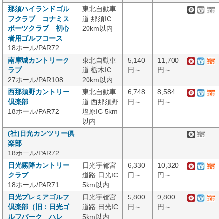
那須ハイランドゴル
東北自動車
フクラブ コナミス
道 那須IC
ポーツクラブ 初心
20km以内
者用ゴルフコース
18ホール/PAR72
南摩城カントリーク
東北自動車
5,140
11,700
ラブ
道 栃木IC
円～
円～
27ホール/PAR108
20km以内
西那須野カントリー
東北自動車
6,748
8,584
倶楽部
道 西那須野
円～
円～
18ホール/PAR72
塩原IC 5km
以内
(社)日光カンツリー倶
楽部
18ホール/PAR72
日光霧降カントリー
日光宇都宮
6,330
10,320
クラブ
道路 日光IC
円～
円～
18ホール/PAR71
5km以内
日光プレミアゴルフ
日光宇都宮
5,800
9,800
倶楽部（旧：日光ゴ
道路 日光IC
円～
円～
ルフパーク ハレ
5km以内