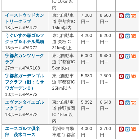
IC 10km以
内
イーストウッドカン
東北自動車
7,000
8,500
トリークラブ
道 宇都宮IC
円～
円～
18ホール/PAR72
15km以内
うぐいすの森ゴルフ
東北自動車
4,200
8,200
クラブ＆ホテル馬頭
道 矢板IC
円～
円～
18ホール/PAR72
31km以上
宇都宮カンツリーク
東北自動車
6,000
9,480
ラブ
道 宇都宮IC
円～
円～
27ホール/PAR108
5km以内
宇都宮ガーデンゴル
東北自動車
5,680
7,500
フクラブ（旧：ミサ
道 宇都宮IC
円～
円～
ワガーデンＣ）
25km以内
18ホール/PAR72
エヴァンタイユゴル
東北自動車
5,892
6,648
フクラブ
道 佐野藤岡
円～
円～
18ホール/PAR72
IC 15km以
内
エースゴルフ倶楽
北関東自動
4,000
3,700
部 茂木コース
車道 宇都宮
円～
円～