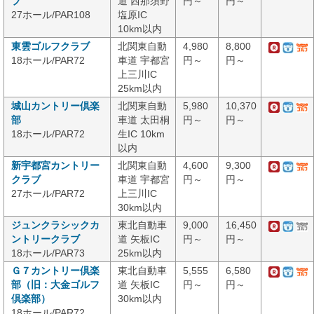
ブ
道 西那須野
円～
円～
27ホール/PAR108
塩原IC
10km以内
東雲ゴルフクラブ
北関東自動
4,980
8,800
18ホール/PAR72
車道 宇都宮
円～
円～
上三川IC
25km以内
城山カントリー倶楽
北関東自動
5,980
10,370
部
車道 太田桐
円～
円～
18ホール/PAR72
生IC 10km
以内
新宇都宮カントリー
北関東自動
4,600
9,300
クラブ
車道 宇都宮
円～
円～
27ホール/PAR72
上三川IC
30km以内
ジュンクラシックカ
東北自動車
9,000
16,450
ントリークラブ
道 矢板IC
円～
円～
18ホール/PAR73
25km以内
Ｇ７カントリー倶楽
東北自動車
5,555
6,580
部（旧：大金ゴルフ
道 矢板IC
円～
円～
倶楽部）
30km以内
18ホール/PAR72