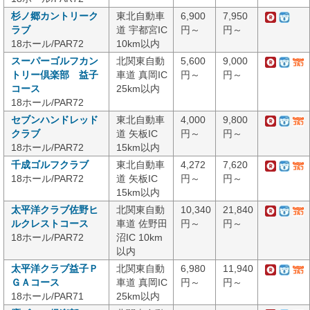
杉ノ郷カントリーク
東北自動車
6,900
7,950
ラブ
道 宇都宮IC
円～
円～
18ホール/PAR72
10km以内
スーパーゴルフカン
北関東自動
5,600
9,000
トリー倶楽部 益子
車道 真岡IC
円～
円～
コース
25km以内
18ホール/PAR72
セブンハンドレッド
東北自動車
4,000
9,800
クラブ
道 矢板IC
円～
円～
18ホール/PAR72
15km以内
千成ゴルフクラブ
東北自動車
4,272
7,620
18ホール/PAR72
道 矢板IC
円～
円～
15km以内
太平洋クラブ佐野ヒ
北関東自動
10,340
21,840
ルクレストコース
車道 佐野田
円～
円～
18ホール/PAR72
沼IC 10km
以内
太平洋クラブ益子Ｐ
北関東自動
6,980
11,940
ＧＡコース
車道 真岡IC
円～
円～
18ホール/PAR71
25km以内