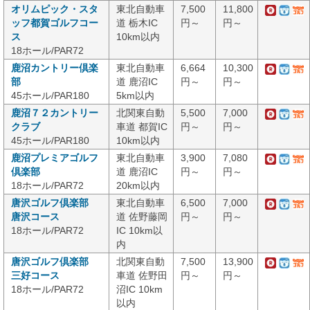
オリムピック・スタ
東北自動車
7,500
11,800
ッフ都賀ゴルフコー
道 栃木IC
円～
円～
ス
10km以内
18ホール/PAR72
鹿沼カントリー倶楽
東北自動車
6,664
10,300
部
道 鹿沼IC
円～
円～
45ホール/PAR180
5km以内
鹿沼７２カントリー
北関東自動
5,500
7,000
クラブ
車道 都賀IC
円～
円～
45ホール/PAR180
10km以内
鹿沼プレミアゴルフ
東北自動車
3,900
7,080
倶楽部
道 鹿沼IC
円～
円～
18ホール/PAR72
20km以内
唐沢ゴルフ倶楽部
東北自動車
6,500
7,000
唐沢コース
道 佐野藤岡
円～
円～
18ホール/PAR72
IC 10km以
内
唐沢ゴルフ倶楽部
北関東自動
7,500
13,900
三好コース
車道 佐野田
円～
円～
18ホール/PAR72
沼IC 10km
以内