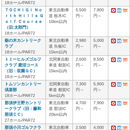
18ホール/PAR72
ＴＯＣＨＩＧＩ Ｎｏ
東北自動車
5,500
7,800
ｒｔｈ Ｈｉｌｌｓ Ｇ
道 栃木IC
円～
円～
ｏｌｆ Ｃｏｕｒｓｅ
10km以内
（旧:太郎門）
18ホール/PAR72
栃の木カントリーク
東北自動車
2,980
5,000
ラブ
道 矢板IC
円～
円～
18ホール/PAR72
15km以内
トミーヒルズゴルフ
北関東自動
2,600
8,500
クラブ 鹿沼コース
車道 都賀IC
円～
円～
（旧：双園ＧＣ）
15km以内
18ホール/PAR72
トムソンカントリー
北関東自動
7,300
5,900
倶楽部
車道 都賀IC
円～
円～
18ホール/PAR72
5km以内
那須伊王野カントリ
東北自動車
4,700
7,900
ークラブ（旧：藤和
道 那須IC
円～
円～
那須ＣＣ）
20km以内
27ホール/PAR72
那須小川ゴルフクラ
東北自動車
2,500
4,000