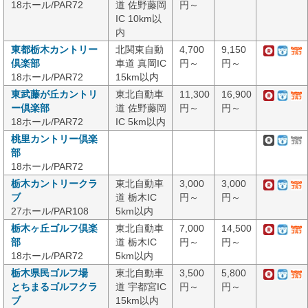
18ホール/PAR72
道 佐野藤岡
円～
IC 10km以
内
東都栃木カントリー
北関東自動
4,700
9,150
倶楽部
車道 真岡IC
円～
円～
18ホール/PAR72
15km以内
東武藤が丘カントリ
東北自動車
11,300
16,900
ー倶楽部
道 佐野藤岡
円～
円～
18ホール/PAR72
IC 5km以内
桃里カントリー倶楽
部
18ホール/PAR72
栃木カントリークラ
東北自動車
3,000
3,000
ブ
道 栃木IC
円～
円～
27ホール/PAR108
5km以内
栃木ヶ丘ゴルフ倶楽
東北自動車
7,000
14,500
部
道 栃木IC
円～
円～
18ホール/PAR72
5km以内
栃木県民ゴルフ場
東北自動車
3,500
5,800
とちまるゴルフクラ
道 宇都宮IC
円～
円～
ブ
15km以内