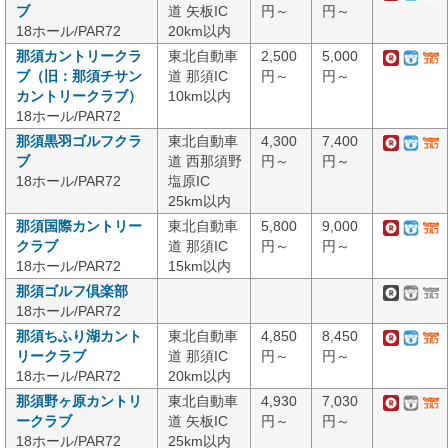
ブ
道 矢板IC
円～
円～
18ホール/PAR72
20km以内
那須カントリークラ
東北自動車
2,500
5,000
ブ（旧：那須チサン
道 那須IC
円～
円～
カントリークラブ）
10km以内
18ホール/PAR72
那須黒羽ゴルフクラ
東北自動車
4,300
7,400
ブ
道 西那須野
円～
円～
18ホール/PAR72
塩原IC
25km以内
那須国際カントリー
東北自動車
5,800
9,000
クラブ
道 那須IC
円～
円～
18ホール/PAR72
15km以内
那須ゴルフ倶楽部
18ホール/PAR72
那須ちふり湖カント
東北自動車
4,850
8,450
リークラブ
道 那須IC
円～
円～
18ホール/PAR72
20km以内
那須野ヶ原カントリ
東北自動車
4,930
7,030
ークラブ
道 矢板IC
円～
円～
18ホール/PAR72
25km以内