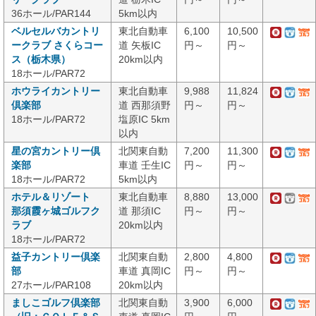
36ホール/PAR144
5km以内
ベルセルバカントリ
東北自動車
6,100
10,500
ークラブ さくらコー
道 矢板IC
円～
円～
ス（栃木県）
20km以内
18ホール/PAR72
ホウライカントリー
東北自動車
9,988
11,824
倶楽部
道 西那須野
円～
円～
18ホール/PAR72
塩原IC 5km
以内
星の宮カントリー倶
北関東自動
7,200
11,300
楽部
車道 壬生IC
円～
円～
18ホール/PAR72
5km以内
ホテル＆リゾート
東北自動車
8,880
13,000
那須霞ヶ城ゴルフク
道 那須IC
円～
円～
ラブ
20km以内
18ホール/PAR72
益子カントリー倶楽
北関東自動
2,800
4,800
部
車道 真岡IC
円～
円～
27ホール/PAR108
20km以内
ましこゴルフ倶楽部
北関東自動
3,900
6,000