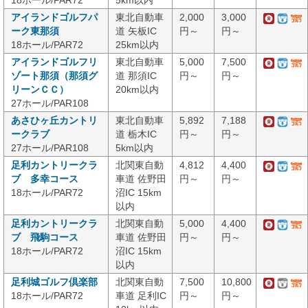
18ホール/PAR72
5km以内
アイランドゴルフパ
東北自動車
2,000
3,000
ーク東那須
道 矢板IC
円～
円～
18ホール/PAR72
25km以内
アイランドゴルフリ
東北自動車
5,000
7,500
ゾート那須（那須グ
道 那須IC
円～
円～
リーンＣＣ）
20km以内
27ホール/PAR108
あさひヶ丘カントリ
東北自動車
5,892
7,188
ークラブ
道 栃木IC
円～
円～
27ホール/PAR108
5km以内
足利カントリークラ
北関東自動
4,812
4,400
ブ 多幸コース
車道 佐野田
円～
円～
18ホール/PAR72
沼IC 15km
以内
足利カントリークラ
北関東自動
5,000
4,400
ブ 飛駒コース
車道 佐野田
円～
円～
18ホール/PAR72
沼IC 15km
以内
足利城ゴルフ倶楽部
北関東自動
7,500
10,800
18ホール/PAR72
車道 足利IC
円～
円～