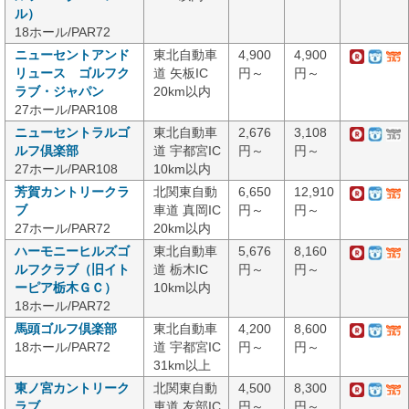
ル）
18ホール/PAR72
ニューセントアンド
東北自動車
4,900
4,900
リュース ゴルフク
道 矢板IC
円～
円～
ラブ・ジャパン
20km以内
27ホール/PAR108
ニューセントラルゴ
東北自動車
2,676
3,108
ルフ倶楽部
道 宇都宮IC
円～
円～
27ホール/PAR108
10km以内
芳賀カントリークラ
北関東自動
6,650
12,910
ブ
車道 真岡IC
円～
円～
27ホール/PAR72
20km以内
ハーモニーヒルズゴ
東北自動車
5,676
8,160
ルフクラブ（旧イト
道 栃木IC
円～
円～
ーピア栃木ＧＣ）
10km以内
18ホール/PAR72
馬頭ゴルフ倶楽部
東北自動車
4,200
8,600
18ホール/PAR72
道 宇都宮IC
円～
円～
31km以上
東ノ宮カントリーク
北関東自動
4,500
8,300
ラブ
車道 友部IC
円～
円～