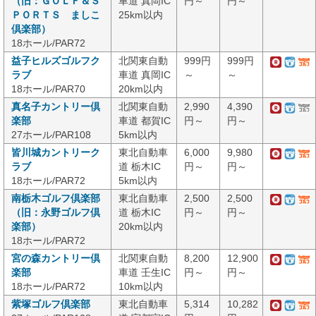
（旧：ＧＯＬＦ＆Ｓ
車道 真岡IC
円～
円～
ＰＯＲＴＳ ましこ
25km以内
倶楽部）
18ホール/PAR72
益子ヒルズゴルフク
北関東自動
999円
999円
ラブ
車道 真岡IC
～
～
18ホール/PAR70
20km以内
真名子カントリー倶
北関東自動
2,990
4,390
楽部
車道 都賀IC
円～
円～
27ホール/PAR108
5km以内
皆川城カントリーク
東北自動車
6,000
9,980
ラブ
道 栃木IC
円～
円～
18ホール/PAR72
5km以内
南栃木ゴルフ倶楽部
東北自動車
2,500
2,500
（旧：永野ゴルフ倶
道 栃木IC
円～
円～
楽部）
20km以内
18ホール/PAR72
宮の森カントリー倶
北関東自動
8,200
12,900
楽部
車道 壬生IC
円～
円～
18ホール/PAR72
10km以内
紫塚ゴルフ倶楽部
東北自動車
5,314
10,282