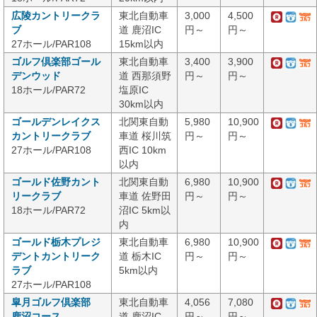
広陵カントリークラ
東北自動車
3,000
4,500
ブ
道 鹿沼IC
円～
円～
27ホール/PAR108
15km以内
ゴルフ倶楽部ゴール
東北自動車
3,400
3,900
デンウッド
道 西那須野
円～
円～
18ホール/PAR72
塩原IC
30km以内
ゴールデンレイクス
北関東自動
5,980
10,900
カントリークラブ
車道 桜川筑
円～
円～
27ホール/PAR108
西IC 10km
以内
ゴールド佐野カント
北関東自動
6,980
10,900
リークラブ
車道 佐野田
円～
円～
18ホール/PAR72
沼IC 5km以
内
ゴールド栃木プレジ
東北自動車
6,980
10,900
デントカントリーク
道 栃木IC
円～
円～
ラブ
5km以内
27ホール/PAR108
皐月ゴルフ倶楽部
東北自動車
4,056
7,080
鹿沼コース
道 鹿沼IC
円～
円～