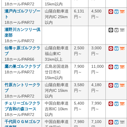
18ホール/PAR72
15km以内
瀬戸内ゴルフリゾー
山陽自動車道
6,131
4,500
ト
河内IC 25km
円～
円～
18ホール/PAR72
以内
瀬野川カンツリー倶
楽部
18ホール/PAR72
仙養ヶ原ゴルフクラ
山陽自動車道
2,500
3,000
ブ
福山東IC
円～
円～
18ホール/PAR66
31km以上
鷹の巣ゴルフクラブ
広島岩国道路
7,900
11,000
18ホール/PAR72
廿日市IC
円～
円～
15km以内
竹原カントリークラ
山陽自動車道
3,580
4,180
ブ
河内IC 15km
円～
円～
18ホール/PAR72
以内
チェリーゴルフクラ
中国自動車道
5,400
7,990
ブ吉和の森コース
吉和IC 10km
円～
円～
18ホール/PAR72
以内
千代田ＯＧＭゴルフ
中国自動車道
7,980
7,100