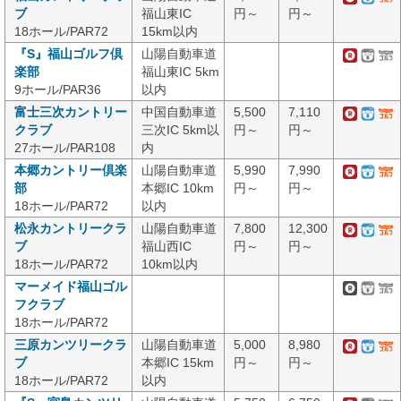
ブ
福山東IC
円～
円～
18ホール/PAR72
15km以内
『S』福山ゴルフ倶
山陽自動車道
楽部
福山東IC 5km
9ホール/PAR36
以内
富士三次カントリー
中国自動車道
5,500
7,110
クラブ
三次IC 5km以
円～
円～
27ホール/PAR108
内
本郷カントリー倶楽
山陽自動車道
5,990
7,990
部
本郷IC 10km
円～
円～
18ホール/PAR72
以内
松永カントリークラ
山陽自動車道
7,800
12,300
ブ
福山西IC
円～
円～
18ホール/PAR72
10km以内
マーメイド福山ゴル
フクラブ
18ホール/PAR72
三原カンツリークラ
山陽自動車道
5,000
8,980
ブ
本郷IC 15km
円～
円～
18ホール/PAR72
以内