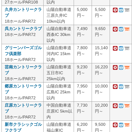
27ホール/PAR108
以内
久井カントリークラ
山陽自動車道
5,000
5,500
ブ
三原久井IC
円～
円～
18ホール/PAR72
10km以内
呉カントリークラブ
山陽自動車道
7,490
9,650
18ホール/PAR72
西条IC 30km
円～
円～
以内
グリーンバーズゴル
山陽自動車道
7,800
15,140
フ倶楽部
河内IC 15km
円～
円～
18ホール/PAR72
以内
芸南カントリークラ
山陽自動車道
9,230
16,220
ブ
五日市IC
円～
円～
18ホール/PAR72
25km以内
郷原カントリークラ
山陽自動車道
7,950
10,000
ブ
広島IC 25km
円～
円～
18ホール/PAR72
以内
庄原カントリークラ
中国自動車道
7,730
10,200
ブ
庄原IC 5km以
円～
円～
18ホール/PAR72
内
新市クラシックゴル
山陽自動車道
6,200
9,500
フクラブ
福山東IC
円～
円～