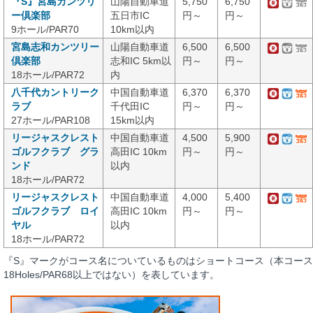
『S』宮島カンツリ
山陽自動車道
5,750
6,750
ー倶楽部
五日市IC
円～
円～
9ホール/PAR70
10km以内
宮島志和カンツリー
山陽自動車道
6,500
6,500
倶楽部
志和IC 5km以
円～
円～
18ホール/PAR72
内
八千代カントリーク
中国自動車道
6,370
6,370
ラブ
千代田IC
円～
円～
27ホール/PAR108
15km以内
リージャスクレスト
中国自動車道
4,500
5,900
ゴルフクラブ グラ
高田IC 10km
円～
円～
ンド
以内
18ホール/PAR72
リージャスクレスト
中国自動車道
4,000
5,400
ゴルフクラブ ロイ
高田IC 10km
円～
円～
ヤル
以内
18ホール/PAR72
『S』マークがコース名についているものはショートコース（本コース
18Holes/PAR68以上ではない）を表しています。