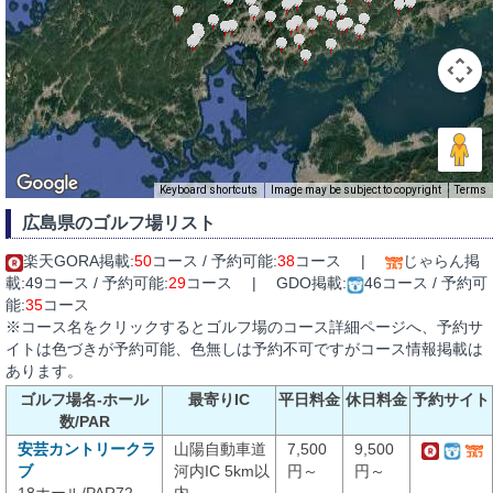
Keyboard shortcuts
Image may be subject to copyright
Terms
広島県のゴルフ場リスト
楽天GORA掲載:
50
コース / 予約可能:
38
コース |
じゃらん掲
載:49コース / 予約可能:
29
コース | GDO掲載:
46コース / 予約可
能:
35
コース
※コース名をクリックするとゴルフ場のコース詳細ページへ、予約サ
イトは色づきが予約可能、色無しは予約不可ですがコース情報掲載は
あります。
ゴルフ場名-ホール
最寄りIC
平日料金
休日料金
予約サイト
数/PAR
安芸カントリークラ
山陽自動車道
7,500
9,500
ブ
河内IC 5km以
円～
円～