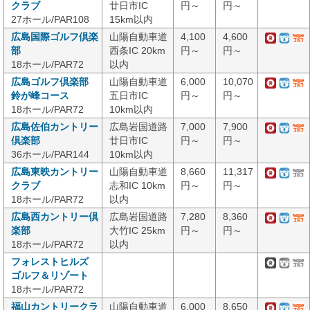
クラブ
廿日市IC
円～
円～
27ホール/PAR108
15km以内
広島国際ゴルフ倶楽
山陽自動車道
4,100
4,600
部
西条IC 20km
円～
円～
18ホール/PAR72
以内
広島ゴルフ倶楽部
山陽自動車道
6,000
10,070
鈴が峰コース
五日市IC
円～
円～
18ホール/PAR72
10km以内
広島佐伯カントリー
広島岩国道路
7,000
7,900
倶楽部
廿日市IC
円～
円～
36ホール/PAR144
10km以内
広島東映カントリー
山陽自動車道
8,660
11,317
クラブ
志和IC 10km
円～
円～
18ホール/PAR72
以内
広島西カントリー倶
広島岩国道路
7,280
8,360
楽部
大竹IC 25km
円～
円～
18ホール/PAR72
以内
フォレストヒルズ
ゴルフ＆リゾート
18ホール/PAR72
福山カントリークラ
山陽自動車道
6,000
8,650