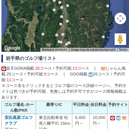
Keyboard shortcuts
Image may be subject to copyright
Terms
岩手県のゴルフ場リスト
楽天GORA掲載:
26
コース / 予約可能:
13
コース |
じゃらん掲
載:25コース / 予約可能:
9
コース | GDO掲載:
26コース / 予約可
能:
11
コース
※コース名をクリックするとゴルフ場のコース詳細ページへ、予約サ
イトは色づきが予約可能、色無しは予約不可ですがコース情報掲載は
あります。
ゴルフ場名-ホー
最寄りIC
平日料金
休日料金
予約サイト
ル数/PAR
安比高原ゴルフ
東北自動車道 松
6,450
10,000
クラブ
尾八幡平IC 15km
円～
円～