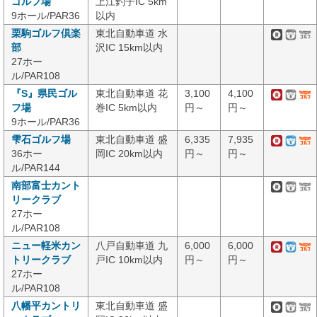
ゴルフ場
上江釣子IC 5km
9ホール/PAR36
以内
栗駒ゴルフ倶楽
東北自動車道 水
部
沢IC 15km以内
27ホー
ル/PAR108
『S』県民ゴル
東北自動車道 花
3,100
4,100
フ場
巻IC 5km以内
円～
円～
9ホール/PAR36
雫石ゴルフ場
東北自動車道 盛
6,335
7,935
36ホー
岡IC 20km以内
円～
円～
ル/PAR144
南部富士カント
リークラブ
27ホー
ル/PAR108
ニュー軽米カン
八戸自動車道 九
6,000
6,000
トリークラブ
戸IC 10km以内
円～
円～
27ホー
ル/PAR108
八幡平カントリ
東北自動車道 盛