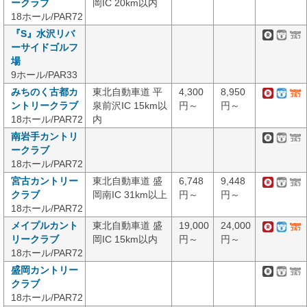
ークラブ
岡IC 20km以内
18ホール/PAR72
『S』水沢リバ
ーサイドゴルフ
場
9ホール/PAR33
みちのく古都カ
東北自動車道 平
4,300
8,950
ントリークラブ
泉前沢IC 15km以
円～
円～
18ホール/PAR72
内
南岩手カントリ
ークラブ
18ホール/PAR72
宮古カントリー
東北自動車道 盛
6,748
9,448
クラブ
岡南IC 31km以上
円～
円～
18ホール/PAR72
メイプルカント
東北自動車道 盛
19,000
24,000
リークラブ
岡IC 15km以内
円～
円～
18ホール/PAR72
盛岡カントリー
クラブ
18ホール/PAR72