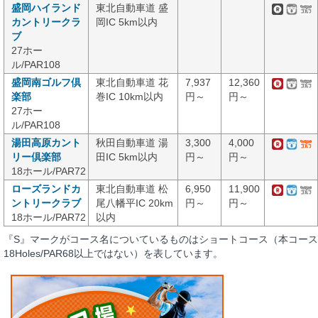
盛岡ハイランド
東北自動車道 盛
カントリークラ
岡IC 5km以内
ブ
27ホー
ル/PAR108
盛岡南ゴルフ倶
東北自動車道 花
7,937
12,360
楽部
巻IC 10km以内
円～
円～
27ホー
ル/PAR108
湯田高原カント
秋田自動車道 湯
3,300
4,000
リー倶楽部
田IC 5km以内
円～
円～
18ホール/PAR72
ローズランドカ
東北自動車道 松
6,950
11,900
ントリークラブ
尾八幡平IC 20km
円～
円～
18ホール/PAR72
以内
『S』マークがコース名についているものはショートコース（本コース
18Holes/PAR68以上ではない）を表しています。