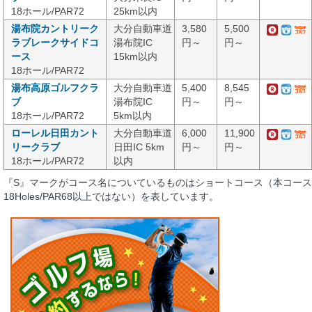
18ホール/PAR72
25km以内
湯布院カントリーク
大分自動車道
3,580
5,500
ラブレークサイドコ
湯布院IC
円～
円～
ース
15km以内
18ホール/PAR72
湯布高原ゴルフクラ
大分自動車道
5,400
8,545
ブ
湯布院IC
円～
円～
18ホール/PAR72
5km以内
ローレル日田カント
大分自動車道
6,000
11,900
リークラブ
日田IC 5km
円～
円～
18ホール/PAR72
以内
『S』マークがコース名についているものはショートコース（本コース
18Holes/PAR68以上ではない）を表しています。