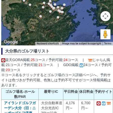
Keyboard shortcuts
Image may be subject to copyright
Terms
大分県のゴルフ場リスト
楽天GORA掲載:
25
コース / 予約可能:
24
コース |
じゃらん掲
載:21コース / 予約可能:
21
コース | GDO掲載:
24コース / 予約可
能:
23
コース
※コース名をクリックするとゴルフ場のコース詳細ページへ、予約サ
イトは色づきが予約可能、色無しは予約不可ですがコース情報掲載は
あります。
ゴルフ場名-ホール
最寄りIC
平日料金
休日料金
予約サイト
数/PAR
アイランドゴルフガ
大分自動車道
4,176
6,700
ーデン大分（旧：ニ
大分光吉IC
円～
円～