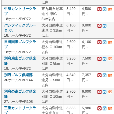
以内
中津カントリークラ
東九州自動車
3,420
4,580
ブ
道 中津IC
円～
円～
18ホール/PAR72
5km以内
パシフィックブルー
大分自動車道
6,100
9,800
Ｃ.Ｃ.
速見IC 31km
円～
円～
18ホール/PAR72
以上
日田国際ゴルフクラ
大分自動車道
2,600
4,100
ブ
杷木IC 10km
円～
円～
18ホール/PAR72
以内
別府扇山ゴルフ倶楽
大分自動車道
3,250
7,500
部
別府IC 5km
円～
円～
18ホール/PAR72
以内
別府ゴルフ倶楽部
大分自動車道
4,549
7,357
36ホール/PAR144
速見IC 5km
円～
円～
以内
別府の森ゴルフ倶楽
大分自動車道
2,700
6,990
部
別府IC 10km
円～
円～
27ホール/PAR108
以内
三重カントリークラ
大分自動車道
3,333
5,980
ブ
大分米良IC
円～
円～