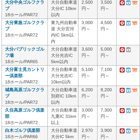
大分中央ゴルフクラ
大分自動車道
2,500
3,500
ブ
大分IC 10km
円～
円～
18ホール/PAR72
以内
大分東急ゴルフクラ
東九州自動車
3,000
4,500
ブ
道 大分宮河
円～
円～
18ホール/PAR72
内IC 5km以
内
大分パブリックゴル
大分自動車道
3,600
5,000
フ場
大分光吉IC
円～
円～
18ホール/PAR65
5km以内
大分富士見カントリ
大分自動車道
5,100
7,100
ー倶楽部
大分光吉IC
円～
円～
18ホール/PAR72
10km以内
城島高原ゴルフクラ
大分自動車道
6,200
8,200
ブ
別府IC 10km
円～
円～
18ホール/PAR72
以内
久住高原ゴルフ倶楽
大分自動車道
3,000
7,300
部
九重IC 31km
円～
円～
18ホール/PAR72
以上
白木ゴルフ倶楽部
大分自動車道
2,970
3,900
18ホール/PAR66
大分IC 5km
円～
円～