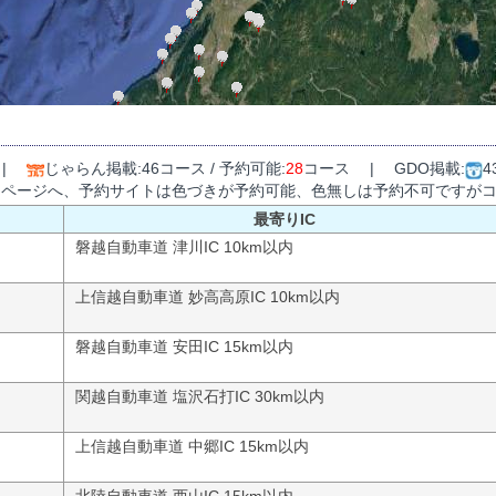
 |
じゃらん掲載:46コース / 予約可能:
28
コース | GDO掲載:
4
細ページへ、予約サイトは色づきが予約可能、色無しは予約不可ですが
最寄りIC
磐越自動車道 津川IC 10km以内
上信越自動車道 妙高高原IC 10km以内
磐越自動車道 安田IC 15km以内
関越自動車道 塩沢石打IC 30km以内
上信越自動車道 中郷IC 15km以内