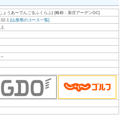
じょうあーでんごるふくらぶ) [略称：新庄アーデンGC]
2-1
[山形県のコース一覧]
以上
円～