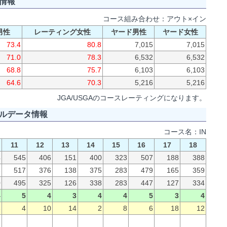
情報
コース組み合わせ：アウト×イン
男性
レーティング女性
ヤード男性
ヤード女性
73.4
80.8
7,015
7,015
71.0
78.3
6,532
6,532
68.8
75.7
6,103
6,103
64.6
70.3
5,216
5,216
JGA/USGAのコースレーティングになります。
ルデータ情報
コース名：IN
11
12
13
14
15
16
17
18
4
545
406
151
400
323
507
188
388
6
517
376
138
375
283
479
165
359
0
495
325
126
338
283
447
127
334
4
5
4
3
4
4
5
3
4
6
4
10
14
2
8
6
18
12