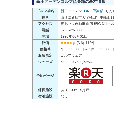
新庄アーデンゴルフ倶楽部の基本情報
ゴルフ場名
新庄アーデンゴルフ倶楽部
(しん
住所
山形県新庄市大字飛田字中峰山113
アクセス
東北中央自動車道 東根IC 31km
電話
0233-23-5800
開場
1995年06月01日
評価
(3.6) 119件
価格帯
平日：3,500円～ / 休日：3,500
服装規定
ゴルフウェア
シューズ
ソフトスパイクのみ
予約ページ
練習施設
あり 300Y 15打席
宿泊施設
なし