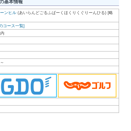
の基本情報
ーンヒル
(あいらんどごるふぱーくほくりくぐりーんひる) [略
のコース一覧]
以内
円～