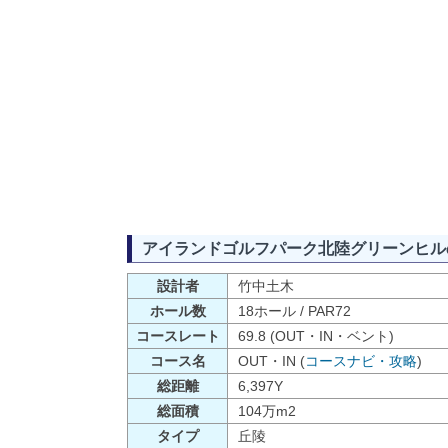
アイランドゴルフパーク北陸グリーンヒル
設計者
竹中土木
ホール数
18ホール / PAR72
コースレート
69.8 (OUT・IN・ベント)
コース名
OUT・IN (
コースナビ・攻略
)
総距離
6,397Y
総面積
104万m2
タイプ
丘陵