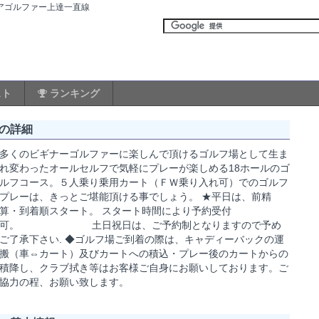
ュアゴルファー上達一直線
スト
ランキング
の詳細
多くのビギナーゴルファーに楽しんで頂けるゴルフ場として生ま
れ変わったオールセルフで気軽にプレーが楽しめる18ホールのゴ
ルフコース。５人乗り乗用カート（ＦＷ乗り入れ可）でのゴルフ
プレーは、きっとご堪能頂ける事でしょう。 ★平日は、前精
算・到着順スタート。 スタート時間により予約受付
可。 土日祝日は、ご予約制となりますので予め
ご了承下さい. ◆ゴルフ場ご到着の際は、キャディーバックの運
搬（車⇔カート）及びカートへの積込・プレー後のカートからの
積降し、クラブ拭き等はお客様ご自身にお願いしております。ご
協力の程、お願い致します。