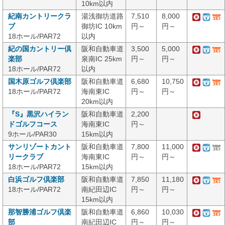
10km以内
紀南カントリークラ
湯浅御坊道路
7,510
8,000
ブ
御坊IC 10km
円～
円～
18ホール/PAR72
以内
紀の国カントリー倶
阪和自動車道
3,500
5,000
楽部
泉南IC 25km
円～
円～
18ホール/PAR72
以内
国木原ゴルフ倶楽部
阪和自動車道
6,680
10,750
18ホール/PAR72
海南東IC
円～
円～
20km以内
『S』黒沢ハイラン
阪和自動車道
2,200
ドゴルフコース
海南東IC
円～
9ホール/PAR30
15km以内
サンリゾートカント
阪和自動車道
7,800
11,000
リークラブ
海南東IC
円～
円～
18ホール/PAR72
15km以内
白浜ゴルフ倶楽部
阪和自動車道
7,850
11,180
18ホール/PAR72
南紀田辺IC
円～
円～
15km以内
那智勝浦ゴルフ倶楽
阪和自動車道
6,860
10,030
部
南紀田辺IC
円～
円～