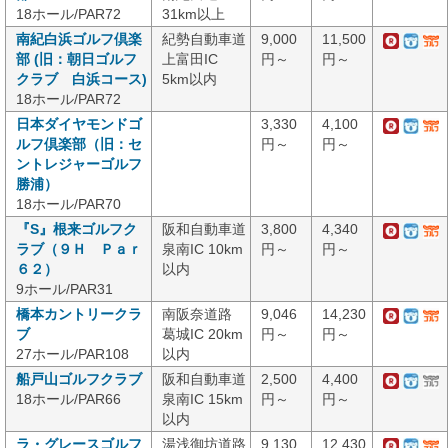
18ホール/PAR72
31km以上
南紀白浜ゴルフ倶楽
紀勢自動車道
9,000
11,500
部 (旧：朝日ゴルフ
上富田IC
円～
円～
クラブ 白浜コース)
5km以内
18ホール/PAR72
日本ダイヤモンドゴ
3,330
4,100
ルフ倶楽部（旧：セ
円～
円～
ントレジャーゴルフ
勝浦）
18ホール/PAR70
『S』根来ゴルフク
阪和自動車道
3,800
4,340
ラブ（９Ｈ Ｐａｒ
泉南IC 10km
円～
円～
６２）
以内
9ホール/PAR31
橋本カントリークラ
南阪奈道路
9,046
14,230
ブ
葛城IC 20km
円～
円～
27ホール/PAR108
以内
船戸山ゴルフクラブ
阪和自動車道
2,500
4,400
18ホール/PAR66
泉南IC 15km
円～
円～
以内
ラ・グレースゴルフ
湯浅御坊道路
9,130
12,430