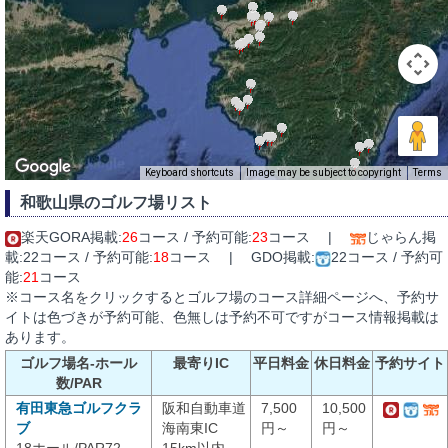
Keyboard shortcuts
Image may be subject to copyright
Terms
和歌山県のゴルフ場リスト
楽天GORA掲載:
26
コース / 予約可能:
23
コース |
じゃらん掲
載:22コース / 予約可能:
18
コース | GDO掲載:
22コース / 予約可
能:
21
コース
※コース名をクリックするとゴルフ場のコース詳細ページへ、予約サ
イトは色づきが予約可能、色無しは予約不可ですがコース情報掲載は
あります。
ゴルフ場名-ホール
最寄りIC
平日料金
休日料金
予約サイト
数/PAR
有田東急ゴルフクラ
阪和自動車道
7,500
10,500
ブ
海南東IC
円～
円～