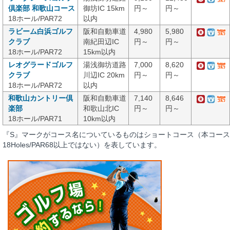
倶楽部 和歌山コース
御坊IC 15km
円～
円～
18ホール/PAR72
以内
ラビーム白浜ゴルフ
阪和自動車道
4,980
5,980
クラブ
南紀田辺IC
円～
円～
18ホール/PAR72
15km以内
レオグラードゴルフ
湯浅御坊道路
7,000
8,620
クラブ
川辺IC 20km
円～
円～
18ホール/PAR72
以内
和歌山カントリー倶
阪和自動車道
7,140
8,646
楽部
和歌山北IC
円～
円～
18ホール/PAR71
10km以内
『S』マークがコース名についているものはショートコース（本コース
18Holes/PAR68以上ではない）を表しています。