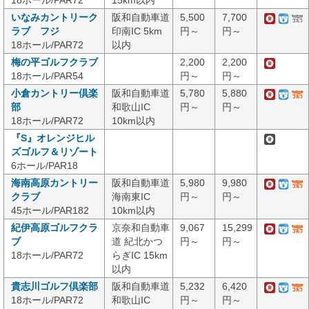
18ホール/PAR72
15km以内
いなみカントリーク
阪和自動車道
5,500
7,700
ラブ フジ
印南IC 5km
円～
円～
18ホール/PAR72
以内
梅の平ゴルフクラブ
2,200
2,200
18ホール/PAR54
円～
円～
小倉カントリー倶楽
阪和自動車道
5,780
5,880
部
和歌山IC
円～
円～
18ホール/PAR72
10km以内
『S』オレンジヒル
ズゴルフ＆リゾート
6ホール/PAR18
海南高原カントリー
阪和自動車道
5,980
9,980
クラブ
海南東IC
円～
円～
45ホール/PAR182
10km以内
紀伊高原ゴルフクラ
京奈和自動車
9,067
15,299
ブ
道 紀北かつ
円～
円～
18ホール/PAR72
らぎIC 15km
以内
貴志川ゴルフ倶楽部
阪和自動車道
5,232
6,420
18ホール/PAR72
和歌山IC
円～
円～